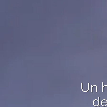
Un h
de