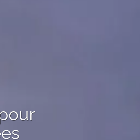
 pour
ées