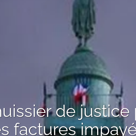
uissier de justice
s factures impay