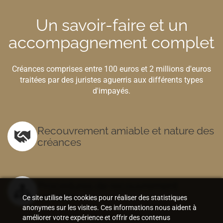
Un savoir-faire et un
accompagnement complet
Créances comprises entre 100 euros et 2 millions d'euros
traitées par des juristes aguerris aux différents types
d'impayés.
Recouvrement amiable et nature des
créances
Procédures de recouvrement
amiable
Ce site utilise les cookies pour réaliser des statistiques
anonymes sur les visites. Ces informations nous aident à
améliorer votre expérience et offrir des contenus