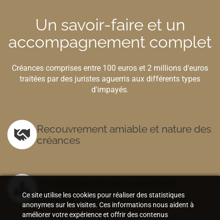
Un savoir-faire et un
accompagnement complet
Créances comprises entre 100 euros et 2 millions d'euros
traitées par des juristes aguerris aux différents types
d'impayés.
Recouvrement amiable et nature des
créances
Procédures de recouvrement
amiable
Ce site utilise les cookies pour réaliser des statistiques
anonymes sur les visites. Ces informations nous aident à
améliorer votre expérience et offrir des contenus