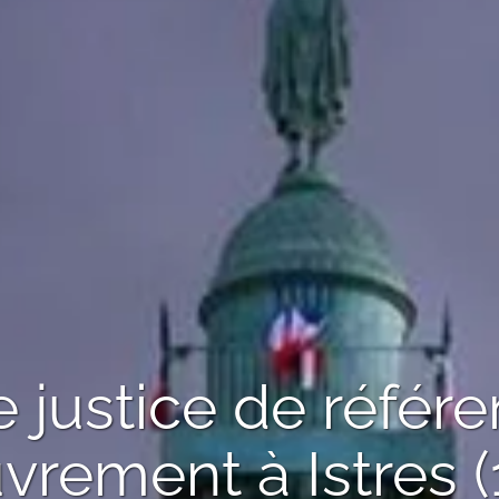
de justice de référ
uvrement
à Istres 