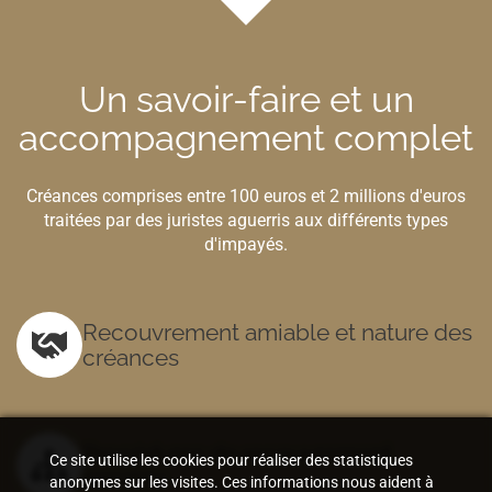
Un savoir-faire et un
accompagnement complet
Créances comprises entre 100 euros et 2 millions d'euros
traitées par des juristes aguerris aux différents types
d'impayés.
Recouvrement amiable et nature des
créances
Procédures de recouvrement
Ce site utilise les cookies pour réaliser des statistiques
amiable
anonymes sur les visites. Ces informations nous aident à