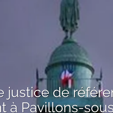
de justice de référ
nt
à Pavillons-sou