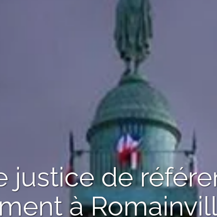
de justice de référ
ement
à Romainvil