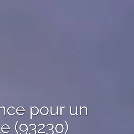
ence pour un
le (93230)