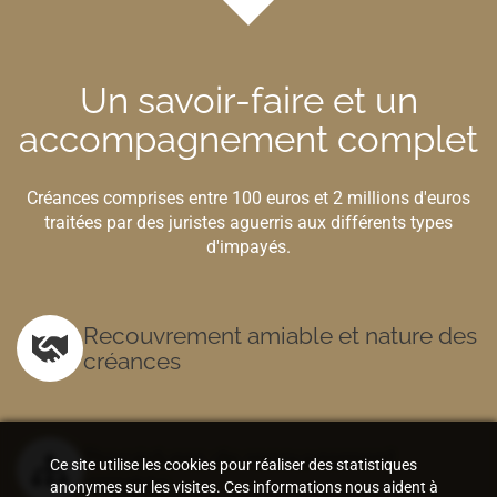
Un savoir-faire et un
accompagnement complet
Créances comprises entre 100 euros et 2 millions d'euros
traitées par des juristes aguerris aux différents types
d'impayés.
Recouvrement amiable et nature des
créances
Procédures de recouvrement
Ce site utilise les cookies pour réaliser des statistiques
amiable
anonymes sur les visites. Ces informations nous aident à