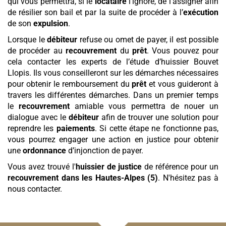
qui vous permettra, si le
locataire
l’ignore, de l’assigner afin
de résilier son bail et par la suite de procéder à l’
exécution
de son
expulsion
.
Lorsque le
débiteur
refuse ou omet de payer, il est possible
de procéder au
recouvrement
du
prêt
. Vous pouvez pour
cela contacter les experts de l’étude d’huissier Bouvet
Llopis. Ils vous conseilleront sur les démarches nécessaires
pour obtenir le remboursement du
prêt
et vous guideront à
travers les différentes démarches. Dans un premier temps
le
recouvrement
amiable vous permettra de nouer un
dialogue avec le
débiteur
afin de trouver une solution pour
reprendre les
paiements
. Si cette étape ne fonctionne pas,
vous pourrez engager une action en justice pour obtenir
une
ordonnance
d’injonction de payer.
Vous avez trouvé l'
huissier de justice
de référence pour un
recouvrement
dans les Hautes-Alpes (5)
. N'hésitez pas à
nous contacter.