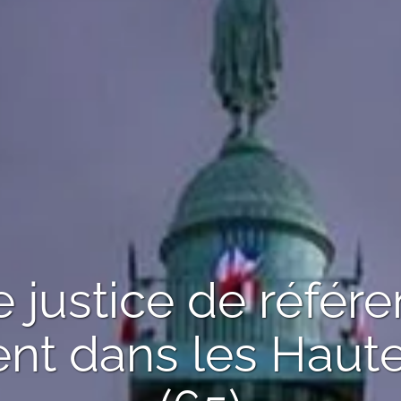
de justice de référ
ent
dans les Haut