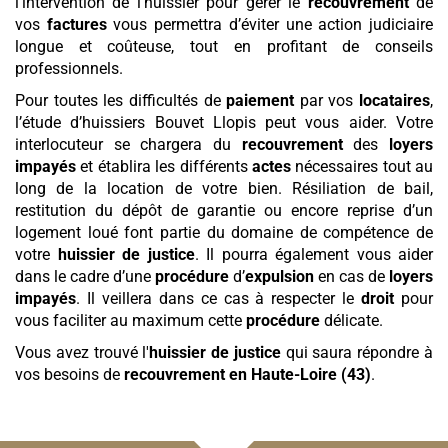
l’intervention de l’huissier pour gérer le
recouvrement
de
vos
factures
vous permettra d’éviter une action judiciaire
longue et coûteuse, tout en profitant de conseils
professionnels.
Pour toutes les difficultés de
paiement
par vos
locataires
,
l’étude d’huissiers Bouvet Llopis peut vous aider. Votre
interlocuteur se chargera du
recouvrement
des
loyers
impayés
et établira les différents
actes
nécessaires tout au
long de la location de votre bien. Résiliation de bail,
restitution du dépôt de garantie ou encore reprise d’un
logement loué font partie du domaine de compétence de
votre
huissier de justice
. Il pourra également vous aider
dans le cadre d’une
procédure
d’
expulsion
en cas de
loyers
impayés
. Il veillera dans ce cas à respecter le
droit
pour
vous faciliter au maximum cette
procédure
délicate.
Vous avez trouvé l'
huissier de justice
qui saura répondre à
vos besoins de
recouvrement
en Haute-Loire (43)
.