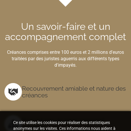
Un savoir-faire et un
accompagnement complet
Créances comprises entre 100 euros et 2 millions d'euros
traitées par des juristes aguerris aux différents types
d'impayés.
Recouvrement amiable et nature des
créances
Procédures de recouvrement
Ce site utilise les cookies pour réaliser des statistiques
amiable
anonymes sur les visites. Ces informations nous aident à